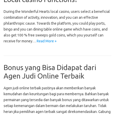
During the Wonderful Hearts local casino, users select a beneficial
combination of activity, innovation, and you can an effective
philanthropic cause. Towards the platform, you could play ports,
bingo and you can dining table online game which have coins, and
also get 100 % free sweeps gold coins, which you yourself can
receive for money…
Read More »
Bonus yang Bisa Didapat dari
Agen Judi Online Terbaik
Agen judi online terbaik pastinya akan memberikan banyak
kemudahan dan keuntungan bagi para membernya. Bahkan banyak
permainan yang tersedia dan banyak bonus yang ditawarkan untuk
setiap kemenangan dalam bermain dan melakukan taruhan. Tidak
heran jika pemilihan agen terbaik sangat direkomendasikan. Gabung