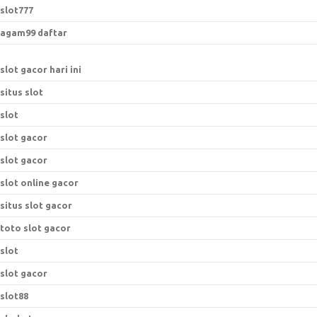
slot777
agam99 daftar
slot gacor hari ini
situs slot
slot
slot gacor
slot gacor
slot online gacor
situs slot gacor
toto slot gacor
slot
slot gacor
slot88