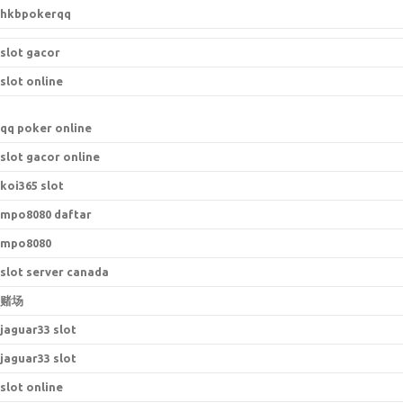
hkbpokerqq
slot gacor
slot online
qq poker online
slot gacor online
koi365 slot
mpo8080 daftar
mpo8080
slot server canada
赌场
jaguar33 slot
jaguar33 slot
slot online