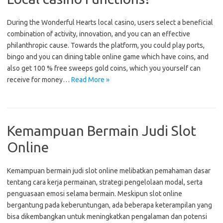
During the Wonderful Hearts local casino, users select a beneficial
combination of activity, innovation, and you can an effective
philanthropic cause. Towards the platform, you could play ports,
bingo and you can dining table online game which have coins, and
also get 100 % free sweeps gold coins, which you yourself can
receive for money…
Read More »
Kemampuan Bermain Judi Slot
Online
Kemampuan bermain judi slot online melibatkan pemahaman dasar
tentang cara kerja permainan, strategi pengelolaan modal, serta
penguasaan emosi selama bermain. Meskipun slot online
bergantung pada keberuntungan, ada beberapa keterampilan yang
bisa dikembangkan untuk meningkatkan pengalaman dan potensi