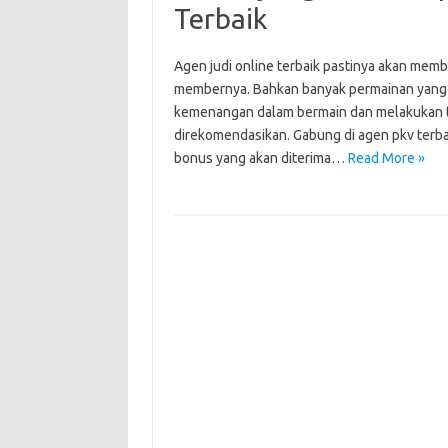
Terbaik
Agen judi online terbaik pastinya akan me
membernya. Bahkan banyak permainan yang t
kemenangan dalam bermain dan melakukan tar
direkomendasikan. Gabung di agen pkv ter
bonus yang akan diterima…
Read More »