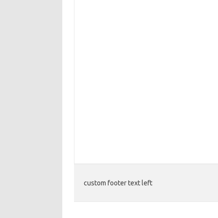
custom footer text left