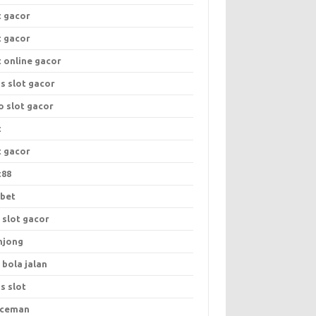
t gacor
t gacor
t online gacor
us slot gacor
o slot gacor
t
t gacor
t88
bet
k slot gacor
hjong
i bola jalan
us slot
aceman