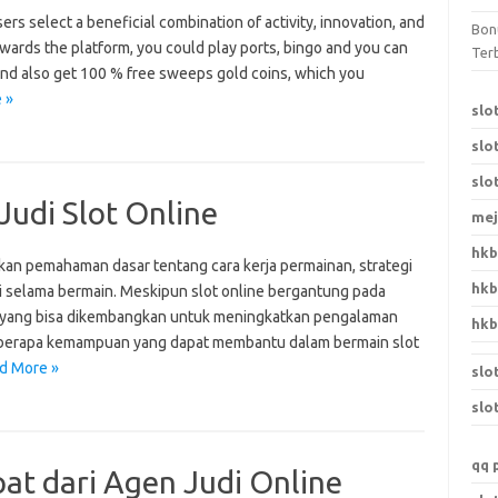
rs select a beneficial combination of activity, innovation, and
Bon
wards the platform, you could play ports, bingo and you can
Ter
and also get 100 % free sweeps gold coins, which you
 »
slo
slo
slo
udi Slot Online
mej
hk
kan pemahaman dasar tentang cara kerja permainan, strategi
hk
 selama bermain. Meskipun slot online bergantung pada
 yang bisa dikembangkan untuk meningkatkan pengalaman
hk
eberapa kemampuan yang dapat membantu dalam bermain slot
d More »
slo
slo
qq 
at dari Agen Judi Online