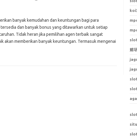
slo
koi
mberikan banyak kemudahan dan keuntungan bagi para
mpo
ersedia dan banyak bonus yang ditawarkan untuk setiap
mp
uhan. Tidak heran jika pemilihan agen terbaik sangat
slo
baik akan memberikan banyak keuntungan. Termasuk mengenai
赌
jag
jag
slo
slo
aga
slo
sit
slo