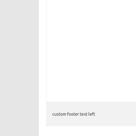
custom footer text left