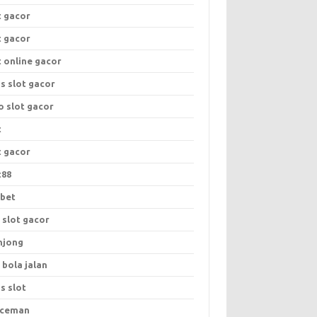
t gacor
t gacor
t online gacor
us slot gacor
o slot gacor
t
t gacor
t88
bet
k slot gacor
hjong
i bola jalan
us slot
aceman