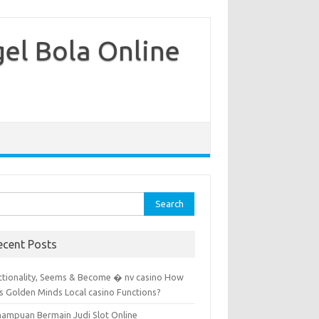
gel Bola Online
rch
ecent Posts
ctionality, Seems & Become � nv casino How
s Golden Minds Local casino Functions?
ampuan Bermain Judi Slot Online