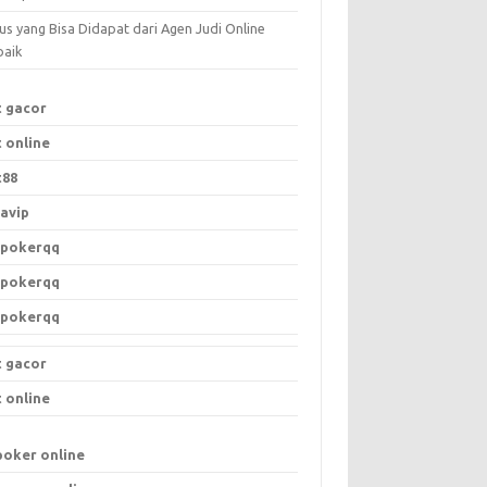
us yang Bisa Didapat dari Agen Judi Online
baik
t gacor
t online
t88
avip
bpokerqq
bpokerqq
bpokerqq
t gacor
t online
poker online