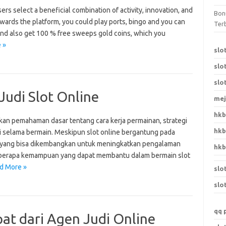
rs select a beneficial combination of activity, innovation, and
Bon
wards the platform, you could play ports, bingo and you can
Ter
and also get 100 % free sweeps gold coins, which you
 »
slo
slo
slo
udi Slot Online
mej
hk
kan pemahaman dasar tentang cara kerja permainan, strategi
hk
 selama bermain. Meskipun slot online bergantung pada
 yang bisa dikembangkan untuk meningkatkan pengalaman
hk
eberapa kemampuan yang dapat membantu dalam bermain slot
d More »
slo
slo
qq 
at dari Agen Judi Online