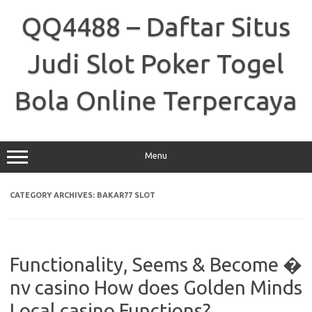
Skip
to
QQ4488 – Daftar Situs
content
Judi Slot Poker Togel
Bola Online Terpercaya
Menu
CATEGORY ARCHIVES:
BAKAR77 SLOT
Functionality, Seems & Become �
nv casino How does Golden Minds
Local casino Functions?