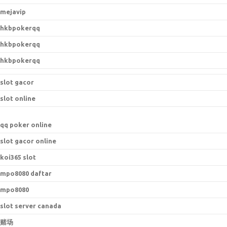
mejavip
hkbpokerqq
hkbpokerqq
hkbpokerqq
slot gacor
slot online
qq poker online
slot gacor online
koi365 slot
mpo8080 daftar
mpo8080
slot server canada
赌场