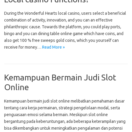
During the Wonderful Hearts local casino, users select a beneficial
combination of activity, innovation, and you can an effective
philanthropic cause. Towards the platform, you could play ports,
bingo and you can dining table online game which have coins, and
also get 100 % free sweeps gold coins, which you yourself can
receive for money…
Read More »
Kemampuan Bermain Judi Slot
Online
Kemampuan bermain judi slot online melibatkan pemahaman dasar
tentang cara kerja permainan, strategi pengelolaan modal, serta
penguasaan emosi selama bermain. Meskipun slot online
bergantung pada keberuntungan, ada beberapa keterampilan yang
bisa dikembangkan untuk meningkatkan pengalaman dan potensi