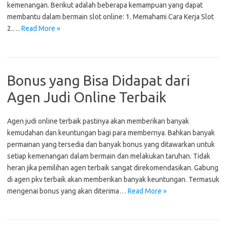
kemenangan. Berikut adalah beberapa kemampuan yang dapat
membantu dalam bermain slot online: 1. Memahami Cara Kerja Slot
2.…
Read More »
Bonus yang Bisa Didapat dari
Agen Judi Online Terbaik
Agen judi online terbaik pastinya akan memberikan banyak
kemudahan dan keuntungan bagi para membernya. Bahkan banyak
permainan yang tersedia dan banyak bonus yang ditawarkan untuk
setiap kemenangan dalam bermain dan melakukan taruhan. Tidak
heran jika pemilihan agen terbaik sangat direkomendasikan. Gabung
di agen pkv terbaik akan memberikan banyak keuntungan. Termasuk
mengenai bonus yang akan diterima…
Read More »