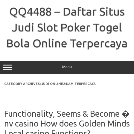
Skip
to
QQ4488 – Daftar Situs
content
Judi Slot Poker Togel
Bola Online Terpercaya
Menu
CATEGORY ARCHIVES:
JUDI ONLINE24JAM TERPERCAYA
Functionality, Seems & Become �
nv casino How does Golden Minds
Local casino Functions?