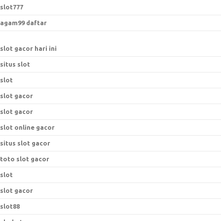
slot777
agam99 daftar
slot gacor hari ini
situs slot
slot
slot gacor
slot gacor
slot online gacor
situs slot gacor
toto slot gacor
slot
slot gacor
slot88