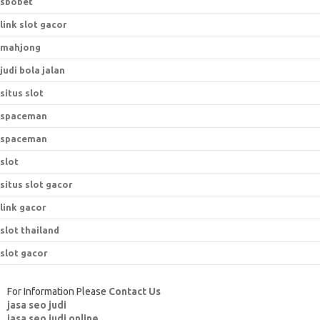
sbobet
link slot gacor
mahjong
judi bola jalan
situs slot
spaceman
spaceman
slot
situs slot gacor
link gacor
slot thailand
slot gacor
For Information Please
Contact Us
jasa seo judi
jasa seo judi online