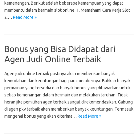
kemenangan. Berikut adalah beberapa kemampuan yang dapat
membantu dalam bermain slot online: 1. Memahami Cara Kerja Slot
2.…
Read More »
Bonus yang Bisa Didapat dari
Agen Judi Online Terbaik
Agen judi online terbaik pastinya akan memberikan banyak
kemudahan dan keuntungan bagi para membernya. Bahkan banyak
permainan yang tersedia dan banyak bonus yang ditawarkan untuk
setiap kemenangan dalam bermain dan melakukan taruhan. Tidak
heran jika pemilihan agen terbaik sangat direkomendasikan. Gabung
di agen pkv terbaik akan memberikan banyak keuntungan. Termasuk
mengenai bonus yang akan diterima…
Read More »