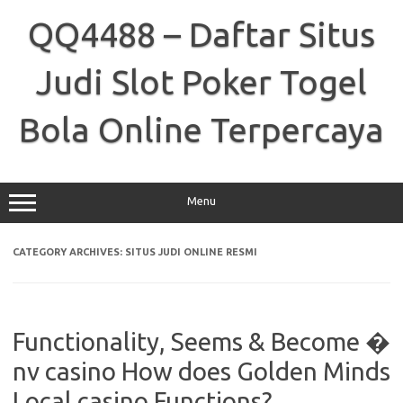
Skip
to
QQ4488 – Daftar Situs
content
Judi Slot Poker Togel
Bola Online Terpercaya
Menu
CATEGORY ARCHIVES:
SITUS JUDI ONLINE RESMI
Functionality, Seems & Become �
nv casino How does Golden Minds
Local casino Functions?