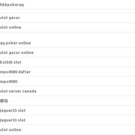
hkbpokerqq
slot gacor
slot online
qq poker online
slot gacor online
koi365 slot
mpo8080 daftar
mpo8080
slot server canada
赌场
jaguar33 slot
jaguar33 slot
slot online