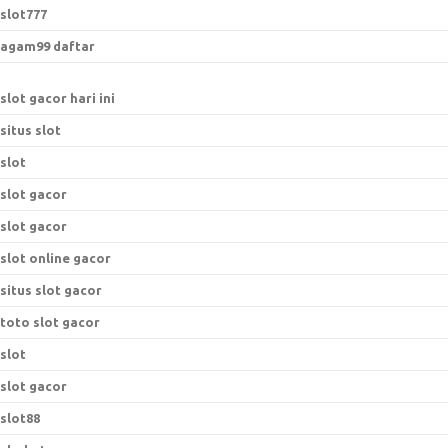
slot777
agam99 daftar
slot gacor hari ini
situs slot
slot
slot gacor
slot gacor
slot online gacor
situs slot gacor
toto slot gacor
slot
slot gacor
slot88