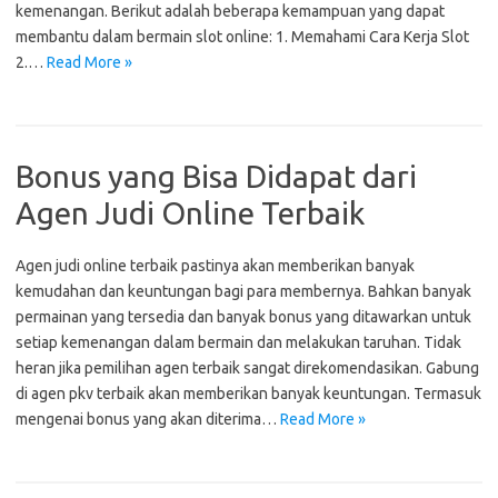
kemenangan. Berikut adalah beberapa kemampuan yang dapat
membantu dalam bermain slot online: 1. Memahami Cara Kerja Slot
2.…
Read More »
Bonus yang Bisa Didapat dari
Agen Judi Online Terbaik
Agen judi online terbaik pastinya akan memberikan banyak
kemudahan dan keuntungan bagi para membernya. Bahkan banyak
permainan yang tersedia dan banyak bonus yang ditawarkan untuk
setiap kemenangan dalam bermain dan melakukan taruhan. Tidak
heran jika pemilihan agen terbaik sangat direkomendasikan. Gabung
di agen pkv terbaik akan memberikan banyak keuntungan. Termasuk
mengenai bonus yang akan diterima…
Read More »