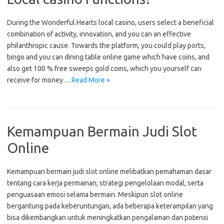
During the Wonderful Hearts local casino, users select a beneficial
combination of activity, innovation, and you can an effective
philanthropic cause. Towards the platform, you could play ports,
bingo and you can dining table online game which have coins, and
also get 100 % free sweeps gold coins, which you yourself can
receive for money…
Read More »
Kemampuan Bermain Judi Slot
Online
Kemampuan bermain judi slot online melibatkan pemahaman dasar
tentang cara kerja permainan, strategi pengelolaan modal, serta
penguasaan emosi selama bermain. Meskipun slot online
bergantung pada keberuntungan, ada beberapa keterampilan yang
bisa dikembangkan untuk meningkatkan pengalaman dan potensi