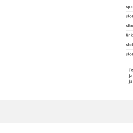
sp
slo
sit
lin
slo
slo
Fo
ja
ja