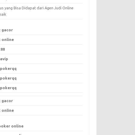
us yang Bisa Didapat dari Agen Judi Online
baik
t gacor
t online
t88
avip
bpokerqq
bpokerqq
bpokerqq
t gacor
t online
poker online