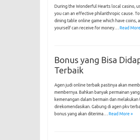
During the Wonderful Hearts local casino, use
you can an effective philanthropic cause. To
dining table online game which have coins, 
yourself can receive for money…
Read More
Bonus yang Bisa Didap
Terbaik
Agen judi online terbaik pastinya akan me
membernya. Bahkan banyak permainan yang t
kemenangan dalam bermain dan melakukan tar
direkomendasikan. Gabung di agen pkv ter
bonus yang akan diterima…
Read More »