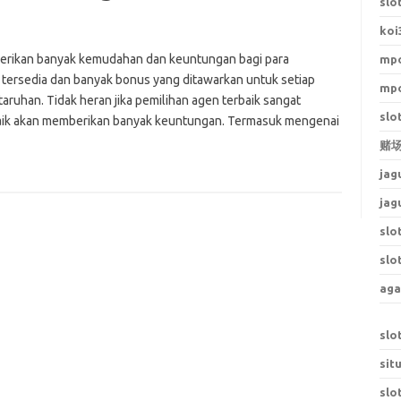
slo
koi
mberikan banyak kemudahan dan keuntungan bagi para
mpo
ersedia dan banyak bonus yang ditawarkan untuk setiap
mp
uhan. Tidak heran jika pemilihan agen terbaik sangat
slo
baik akan memberikan banyak keuntungan. Termasuk mengenai
赌
jag
jag
slo
slo
aga
slo
sit
slo