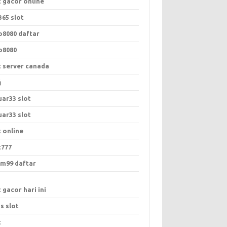
t gacor online
365 slot
8080 daftar
o8080
t server canada
场
uar33 slot
uar33 slot
t online
t777
m99 daftar
t gacor hari ini
us slot
t