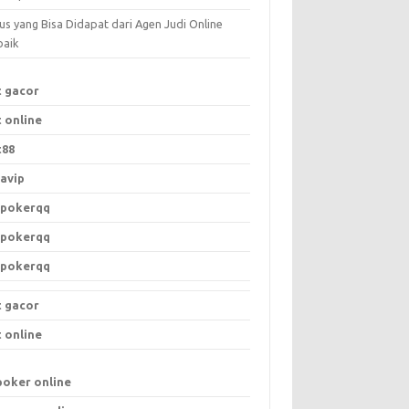
us yang Bisa Didapat dari Agen Judi Online
baik
t gacor
t online
t88
avip
bpokerqq
bpokerqq
bpokerqq
t gacor
t online
poker online