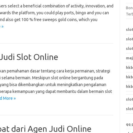
rs select a beneficial combination of activity, innovation, and
Bon
wards the platform, you could play ports, bingo and you can
Ter
and also get 100 % free sweeps gold coins, which you
 »
slo
slo
slo
udi Slot Online
mej
hk
kan pemahaman dasar tentang cara kerja permainan, strategi
hk
 selama bermain. Meskipun slot online bergantung pada
 yang bisa dikembangkan untuk meningkatkan pengalaman
hk
eberapa kemampuan yang dapat membantu dalam bermain slot
d More »
slo
slo
qq 
at dari Agen Judi Online