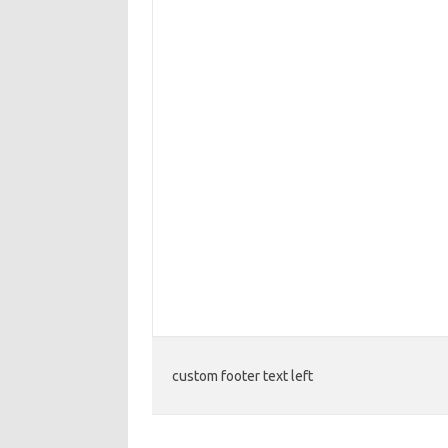
custom footer text left