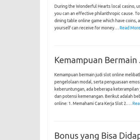
During the Wonderful Hearts local casino, use
you can an effective philanthropic cause. To
dining table online game which have coins, 
yourself can receive for money…
Read More
Kemampuan Bermain J
Kemampuan bermain judi slot online melibat
pengelolaan modal, serta penguasaan emosi
keberuntungan, ada beberapa keterampilan
dan potensi kemenangan. Berikut adalah b
online: 1. Memahami Cara Kerja Slot 2.…
Rea
Bonus yang Bisa Didap