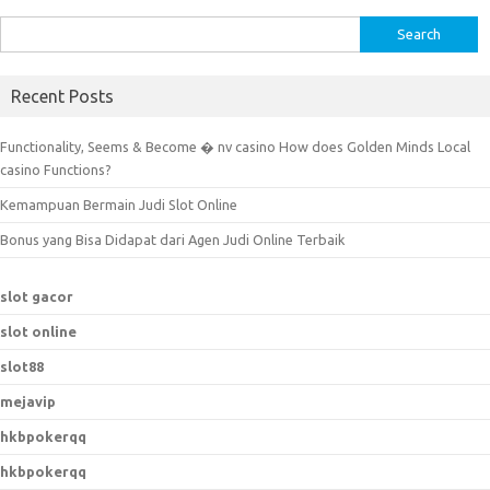
S
e
a
Recent Posts
r
c
Functionality, Seems & Become � nv casino How does Golden Minds Local
h
casino Functions?
f
Kemampuan Bermain Judi Slot Online
o
r
Bonus yang Bisa Didapat dari Agen Judi Online Terbaik
:
slot gacor
slot online
slot88
mejavip
hkbpokerqq
hkbpokerqq