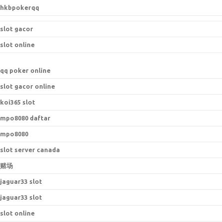
hkbpokerqq
slot gacor
slot online
qq poker online
slot gacor online
koi365 slot
mpo8080 daftar
mpo8080
slot server canada
赌场
jaguar33 slot
jaguar33 slot
slot online