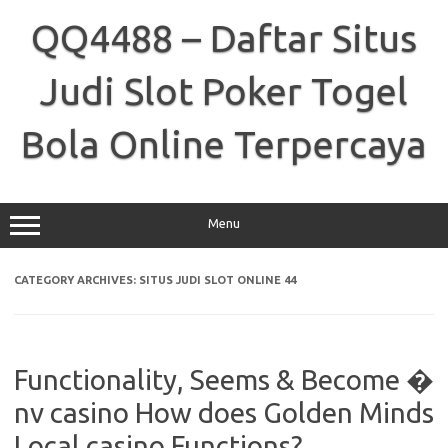
Skip
to
QQ4488 – Daftar Situs
content
Judi Slot Poker Togel
Bola Online Terpercaya
Menu
CATEGORY ARCHIVES:
SITUS JUDI SLOT ONLINE 44
Functionality, Seems & Become �
nv casino How does Golden Minds
Local casino Functions?