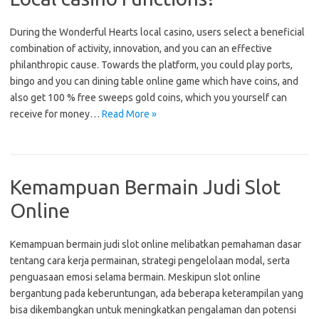
During the Wonderful Hearts local casino, users select a beneficial
combination of activity, innovation, and you can an effective
philanthropic cause. Towards the platform, you could play ports,
bingo and you can dining table online game which have coins, and
also get 100 % free sweeps gold coins, which you yourself can
receive for money…
Read More »
Kemampuan Bermain Judi Slot
Online
Kemampuan bermain judi slot online melibatkan pemahaman dasar
tentang cara kerja permainan, strategi pengelolaan modal, serta
penguasaan emosi selama bermain. Meskipun slot online
bergantung pada keberuntungan, ada beberapa keterampilan yang
bisa dikembangkan untuk meningkatkan pengalaman dan potensi