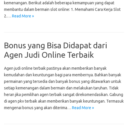
kemenangan. Berikut adalah beberapa kemampuan yang dapat
membantu dalam bermain slot online: 1. Memahami Cara Kerja Slot
2.…
Read More »
Bonus yang Bisa Didapat dari
Agen Judi Online Terbaik
Agen judi online terbaik pastinya akan memberikan banyak
kemudahan dan keuntungan bagi para membernya. Bahkan banyak
permainan yang tersedia dan banyak bonus yang ditawarkan untuk
setiap kemenangan dalam bermain dan melakukan taruhan. Tidak
heran jika pemilihan agen terbaik sangat direkomendasikan. Gabung
di agen pkv terbaik akan memberikan banyak keuntungan. Termasuk
mengenai bonus yang akan diterima…
Read More »