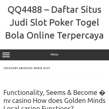
Skip
to
QQ4488 – Daftar Situs
content
Judi Slot Poker Togel
Bola Online Terpercaya
Menu
CATEGORY ARCHIVES:
RUBIK SLOT
Functionality, Seems & Become �
nv casino How does Golden Minds
Local casino Functions?