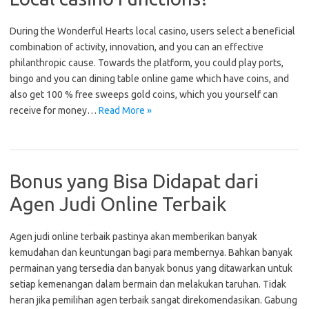
During the Wonderful Hearts local casino, users select a beneficial
combination of activity, innovation, and you can an effective
philanthropic cause. Towards the platform, you could play ports,
bingo and you can dining table online game which have coins, and
also get 100 % free sweeps gold coins, which you yourself can
receive for money…
Read More »
Bonus yang Bisa Didapat dari
Agen Judi Online Terbaik
Agen judi online terbaik pastinya akan memberikan banyak
kemudahan dan keuntungan bagi para membernya. Bahkan banyak
permainan yang tersedia dan banyak bonus yang ditawarkan untuk
setiap kemenangan dalam bermain dan melakukan taruhan. Tidak
heran jika pemilihan agen terbaik sangat direkomendasikan. Gabung