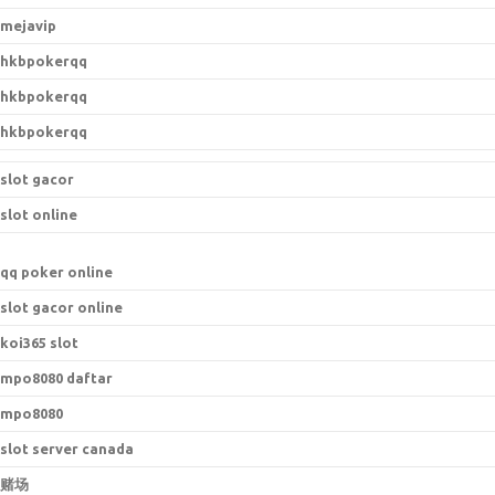
mejavip
hkbpokerqq
hkbpokerqq
hkbpokerqq
slot gacor
slot online
qq poker online
slot gacor online
koi365 slot
mpo8080 daftar
mpo8080
slot server canada
赌场