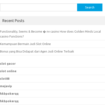
S
e
a
Recent Posts
r
c
Functionality, Seems & Become � nv casino How does Golden Minds Local
h
casino Functions?
f
Kemampuan Bermain Judi Slot Online
o
r
Bonus yang Bisa Didapat dari Agen Judi Online Terbaik
:
slot gacor
slot online
slot88
mejavip
hkbpokerqq
hkbpokerqq