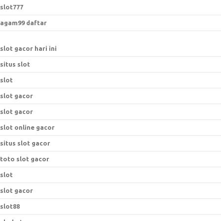
slot777
agam99 daftar
slot gacor hari ini
situs slot
slot
slot gacor
slot gacor
slot online gacor
situs slot gacor
toto slot gacor
slot
slot gacor
slot88