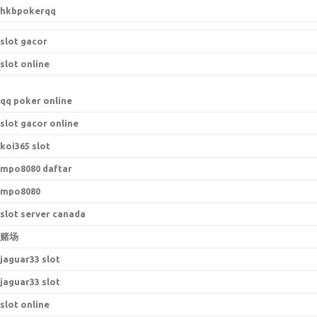
hkbpokerqq
slot gacor
slot online
qq poker online
slot gacor online
koi365 slot
mpo8080 daftar
mpo8080
slot server canada
赌场
jaguar33 slot
jaguar33 slot
slot online