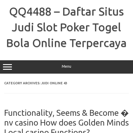
Skip
to
QQ4488 – Daftar Situs
content
Judi Slot Poker Togel
Bola Online Terpercaya
Menu
CATEGORY ARCHIVES:
JUDI ONLINE 43
Functionality, Seems & Become �
nv casino How does Golden Minds
Local casino Functions?