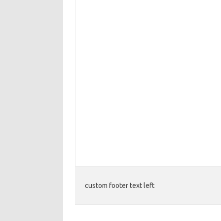
custom footer text left