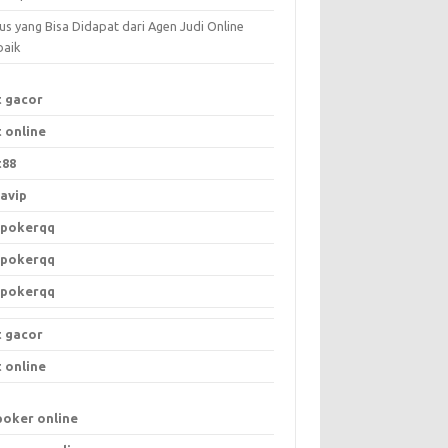
us yang Bisa Didapat dari Agen Judi Online
baik
t gacor
t online
t88
avip
bpokerqq
bpokerqq
bpokerqq
t gacor
t online
poker online