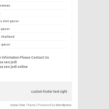
aceman
t
us slot gacor
k gacor
t thailand
t gacor
r Information Please
Contact Us
sa seo judi
sa seo judi online
custom footer text right
Iconic One
Theme | Powered by
Wordpress