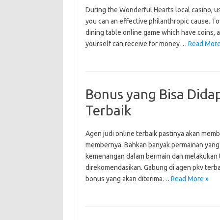
During the Wonderful Hearts local casino, use
you can an effective philanthropic cause. To
dining table online game which have coins, 
yourself can receive for money…
Read More
Bonus yang Bisa Didap
Terbaik
Agen judi online terbaik pastinya akan me
membernya. Bahkan banyak permainan yang t
kemenangan dalam bermain dan melakukan tar
direkomendasikan. Gabung di agen pkv ter
bonus yang akan diterima…
Read More »