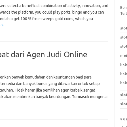
rs select a beneficial combination of activity, innovation, and
Bon
wards the platform, you could play ports, bingo and you can
Ter
and also get 100 % free sweeps gold coins, which you
 »
slo
slo
slo
at dari Agen Judi Online
mej
hk
hk
mberikan banyak kemudahan dan keuntungan bagi para
hk
ersedia dan banyak bonus yang ditawarkan untuk setiap
uhan. Tidak heran jika pemilihan agen terbaik sangat
slo
baik akan memberikan banyak keuntungan. Termasuk mengenai
slo
qq 