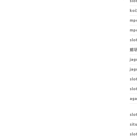
slo
koi
mpo
mp
slo
赌
jag
jag
slo
slo
aga
slo
sit
slo