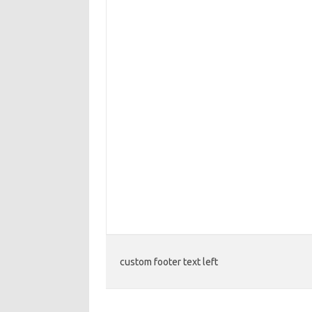
custom footer text left