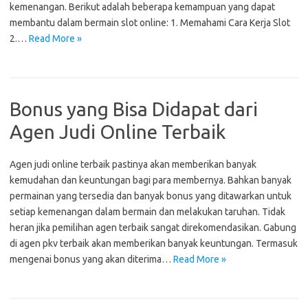
kemenangan. Berikut adalah beberapa kemampuan yang dapat
membantu dalam bermain slot online: 1. Memahami Cara Kerja Slot
2.…
Read More »
Bonus yang Bisa Didapat dari
Agen Judi Online Terbaik
Agen judi online terbaik pastinya akan memberikan banyak
kemudahan dan keuntungan bagi para membernya. Bahkan banyak
permainan yang tersedia dan banyak bonus yang ditawarkan untuk
setiap kemenangan dalam bermain dan melakukan taruhan. Tidak
heran jika pemilihan agen terbaik sangat direkomendasikan. Gabung
di agen pkv terbaik akan memberikan banyak keuntungan. Termasuk
mengenai bonus yang akan diterima…
Read More »