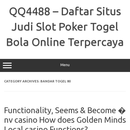
Skip
to
QQ4488 – Daftar Situs
content
Judi Slot Poker Togel
Bola Online Terpercaya
Menu
CATEGORY ARCHIVES:
BANDAR TOGEL 80
Functionality, Seems & Become �
nv casino How does Golden Minds
Local casino Functions?