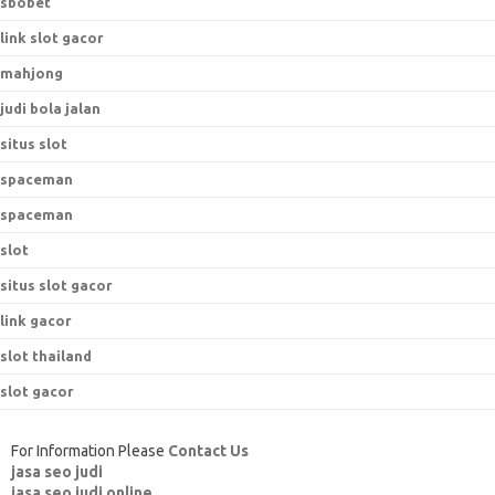
sbobet
link slot gacor
mahjong
judi bola jalan
situs slot
spaceman
spaceman
slot
situs slot gacor
link gacor
slot thailand
slot gacor
For Information Please
Contact Us
jasa seo judi
jasa seo judi online