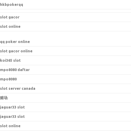
hkbpokerqq
slot gacor
slot online
qq poker online
slot gacor online
koi365 slot
mpo8080 daftar
mpo8080
slot server canada
赌场
jaguar33 slot
jaguar33 slot
slot online