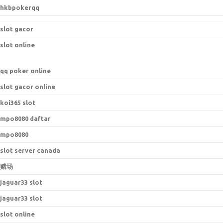
hkbpokerqq
slot gacor
slot online
qq poker online
slot gacor online
koi365 slot
mpo8080 daftar
mpo8080
slot server canada
赌场
jaguar33 slot
jaguar33 slot
slot online