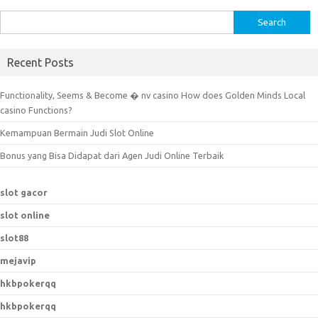
S
e
a
Recent Posts
r
c
Functionality, Seems & Become � nv casino How does Golden Minds Local
h
casino Functions?
f
Kemampuan Bermain Judi Slot Online
o
r
Bonus yang Bisa Didapat dari Agen Judi Online Terbaik
:
slot gacor
slot online
slot88
mejavip
hkbpokerqq
hkbpokerqq