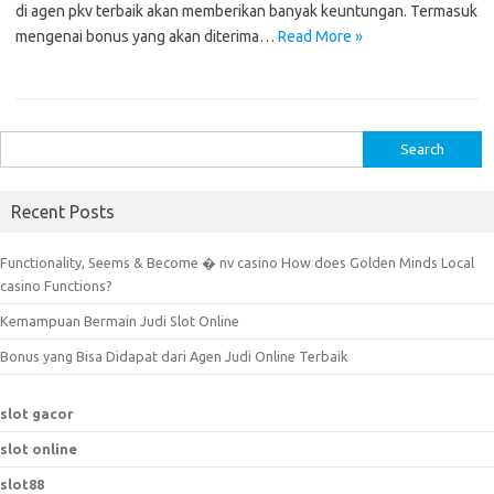
di agen pkv terbaik akan memberikan banyak keuntungan. Termasuk
mengenai bonus yang akan diterima…
Read More »
S
e
a
Recent Posts
r
c
Functionality, Seems & Become � nv casino How does Golden Minds Local
h
casino Functions?
f
Kemampuan Bermain Judi Slot Online
o
r
Bonus yang Bisa Didapat dari Agen Judi Online Terbaik
:
slot gacor
slot online
slot88