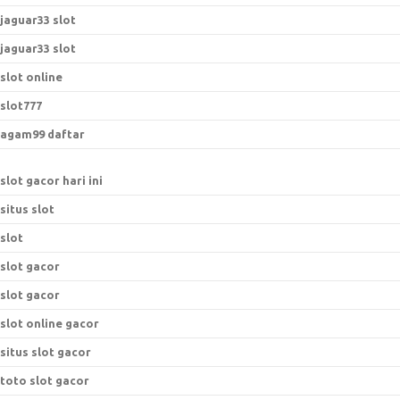
jaguar33 slot
jaguar33 slot
slot online
slot777
agam99 daftar
slot gacor hari ini
situs slot
slot
slot gacor
slot gacor
slot online gacor
situs slot gacor
toto slot gacor