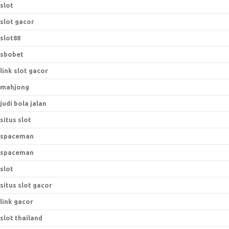
slot
slot gacor
slot88
sbobet
link slot gacor
mahjong
judi bola jalan
situs slot
spaceman
spaceman
slot
situs slot gacor
link gacor
slot thailand