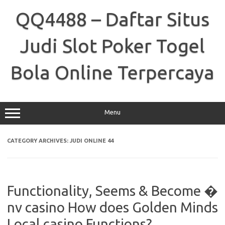
Skip
to
QQ4488 – Daftar Situs
content
Judi Slot Poker Togel
Bola Online Terpercaya
Menu
CATEGORY ARCHIVES:
JUDI ONLINE 44
Functionality, Seems & Become �
nv casino How does Golden Minds
Local casino Functions?