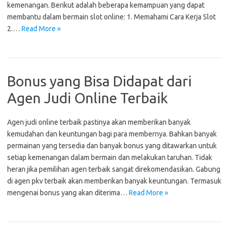
kemenangan. Berikut adalah beberapa kemampuan yang dapat
membantu dalam bermain slot online: 1. Memahami Cara Kerja Slot
2.…
Read More »
Bonus yang Bisa Didapat dari
Agen Judi Online Terbaik
Agen judi online terbaik pastinya akan memberikan banyak
kemudahan dan keuntungan bagi para membernya. Bahkan banyak
permainan yang tersedia dan banyak bonus yang ditawarkan untuk
setiap kemenangan dalam bermain dan melakukan taruhan. Tidak
heran jika pemilihan agen terbaik sangat direkomendasikan. Gabung
di agen pkv terbaik akan memberikan banyak keuntungan. Termasuk
mengenai bonus yang akan diterima…
Read More »