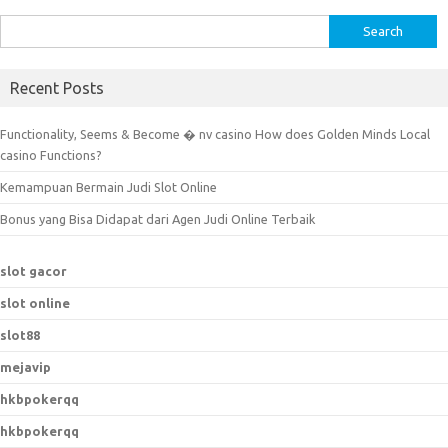
S
e
a
Recent Posts
r
c
Functionality, Seems & Become � nv casino How does Golden Minds Local
h
casino Functions?
f
Kemampuan Bermain Judi Slot Online
o
r
Bonus yang Bisa Didapat dari Agen Judi Online Terbaik
:
slot gacor
slot online
slot88
mejavip
hkbpokerqq
hkbpokerqq