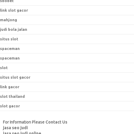
sbobet
link slot gacor
mahjong
judi bola jalan
situs slot
spaceman
spaceman
slot
situs slot gacor
link gacor
slot thailand
slot gacor
For Information Please
Contact Us
jasa seo judi
jasa seo judi online