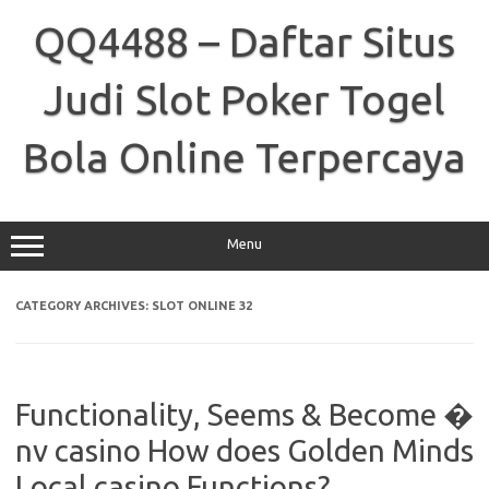
Skip
to
QQ4488 – Daftar Situs
content
Judi Slot Poker Togel
Bola Online Terpercaya
Menu
CATEGORY ARCHIVES:
SLOT ONLINE 32
Functionality, Seems & Become �
nv casino How does Golden Minds
Local casino Functions?