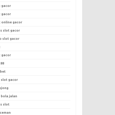
t gacor
t gacor
t online gacor
us slot gacor
o slot gacor
t
t gacor
t88
bet
k slot gacor
hjong
i bola jalan
us slot
aceman