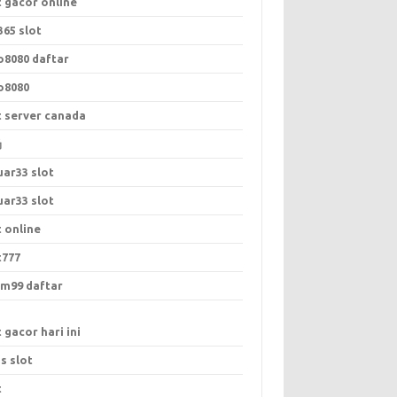
t gacor online
365 slot
8080 daftar
o8080
t server canada
场
uar33 slot
uar33 slot
t online
t777
m99 daftar
t gacor hari ini
us slot
t