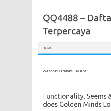
Skip
to
content
QQ4488 – Daftar
Terpercaya
HOME
CATEGORY ARCHIVES:
198 SLOT
Functionality, Seems
does Golden Minds Loc