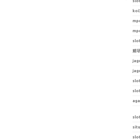
slo
koi
mpo
mp
slo
赌
jag
jag
slo
slo
aga
slo
sit
slo