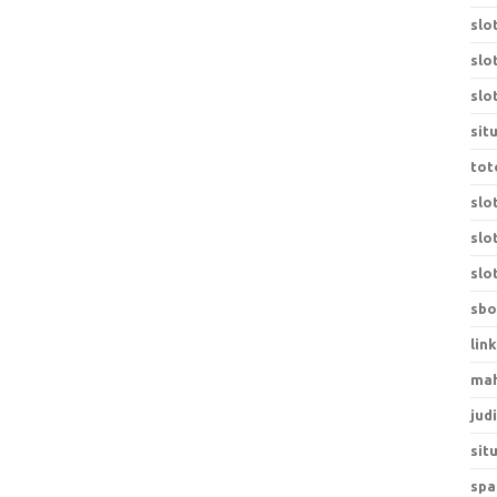
slo
slo
slo
sit
tot
slo
slo
slo
sbo
lin
ma
jud
sit
sp