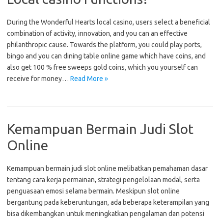
During the Wonderful Hearts local casino, users select a beneficial
combination of activity, innovation, and you can an effective
philanthropic cause. Towards the platform, you could play ports,
bingo and you can dining table online game which have coins, and
also get 100 % free sweeps gold coins, which you yourself can
receive for money…
Read More »
Kemampuan Bermain Judi Slot
Online
Kemampuan bermain judi slot online melibatkan pemahaman dasar
tentang cara kerja permainan, strategi pengelolaan modal, serta
penguasaan emosi selama bermain. Meskipun slot online
bergantung pada keberuntungan, ada beberapa keterampilan yang
bisa dikembangkan untuk meningkatkan pengalaman dan potensi