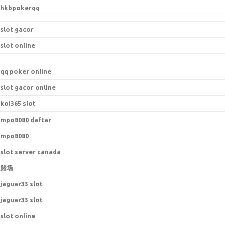
hkbpokerqq
slot gacor
slot online
qq poker online
slot gacor online
koi365 slot
mpo8080 daftar
mpo8080
slot server canada
赌场
jaguar33 slot
jaguar33 slot
slot online