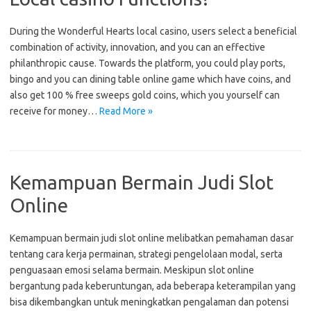
During the Wonderful Hearts local casino, users select a beneficial
combination of activity, innovation, and you can an effective
philanthropic cause. Towards the platform, you could play ports,
bingo and you can dining table online game which have coins, and
also get 100 % free sweeps gold coins, which you yourself can
receive for money…
Read More »
Kemampuan Bermain Judi Slot
Online
Kemampuan bermain judi slot online melibatkan pemahaman dasar
tentang cara kerja permainan, strategi pengelolaan modal, serta
penguasaan emosi selama bermain. Meskipun slot online
bergantung pada keberuntungan, ada beberapa keterampilan yang
bisa dikembangkan untuk meningkatkan pengalaman dan potensi