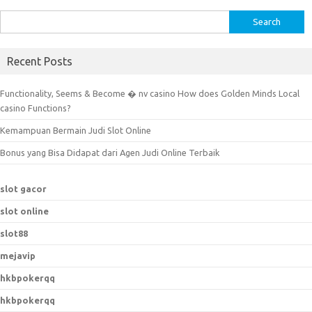
S
e
a
Recent Posts
r
c
Functionality, Seems & Become � nv casino How does Golden Minds Local
h
casino Functions?
f
Kemampuan Bermain Judi Slot Online
o
r
Bonus yang Bisa Didapat dari Agen Judi Online Terbaik
:
slot gacor
slot online
slot88
mejavip
hkbpokerqq
hkbpokerqq