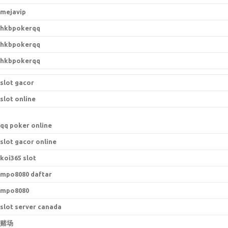
mejavip
hkbpokerqq
hkbpokerqq
hkbpokerqq
slot gacor
slot online
qq poker online
slot gacor online
koi365 slot
mpo8080 daftar
mpo8080
slot server canada
赌场