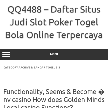
Skip
to
QQ4488 – Daftar Situs
content
Judi Slot Poker Togel
Bola Online Terpercaya
Menu
CATEGORY ARCHIVES:
BANDAR TOGEL 213
Functionality, Seems & Become �
nv casino How does Golden Minds
Local casino Functions?