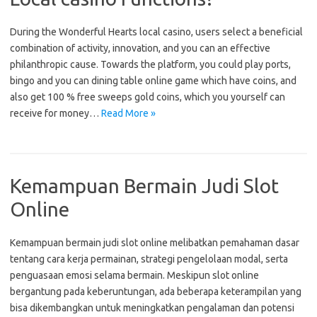
During the Wonderful Hearts local casino, users select a beneficial
combination of activity, innovation, and you can an effective
philanthropic cause. Towards the platform, you could play ports,
bingo and you can dining table online game which have coins, and
also get 100 % free sweeps gold coins, which you yourself can
receive for money…
Read More »
Kemampuan Bermain Judi Slot
Online
Kemampuan bermain judi slot online melibatkan pemahaman dasar
tentang cara kerja permainan, strategi pengelolaan modal, serta
penguasaan emosi selama bermain. Meskipun slot online
bergantung pada keberuntungan, ada beberapa keterampilan yang
bisa dikembangkan untuk meningkatkan pengalaman dan potensi