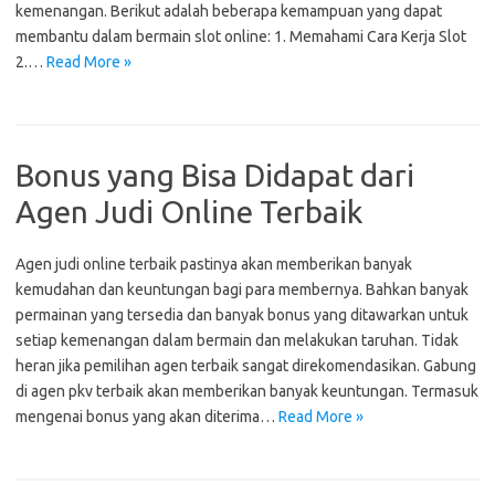
kemenangan. Berikut adalah beberapa kemampuan yang dapat
membantu dalam bermain slot online: 1. Memahami Cara Kerja Slot
2.…
Read More »
Bonus yang Bisa Didapat dari
Agen Judi Online Terbaik
Agen judi online terbaik pastinya akan memberikan banyak
kemudahan dan keuntungan bagi para membernya. Bahkan banyak
permainan yang tersedia dan banyak bonus yang ditawarkan untuk
setiap kemenangan dalam bermain dan melakukan taruhan. Tidak
heran jika pemilihan agen terbaik sangat direkomendasikan. Gabung
di agen pkv terbaik akan memberikan banyak keuntungan. Termasuk
mengenai bonus yang akan diterima…
Read More »