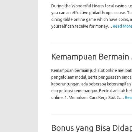
During the Wonderful Hearts local casino, use
you can an effective philanthropic cause. To
dining table online game which have coins, 
yourself can receive for money…
Read More
Kemampuan Bermain J
Kemampuan bermain judi slot online melibat
pengelolaan modal, serta penguasaan emosi
keberuntungan, ada beberapa keterampilan
dan potensi kemenangan. Berikut adalah b
online: 1. Memahami Cara Kerja Slot 2.…
Rea
Bonus yang Bisa Didap