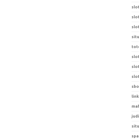
slo
slo
slo
sit
tot
slo
slo
slo
sbo
lin
ma
jud
sit
sp