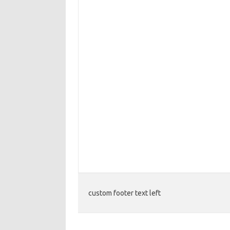
custom footer text left