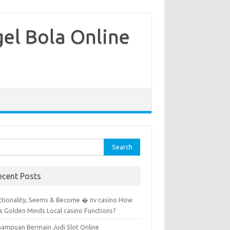
gel Bola Online
rch
ecent Posts
ctionality, Seems & Become � nv casino How
s Golden Minds Local casino Functions?
ampuan Bermain Judi Slot Online