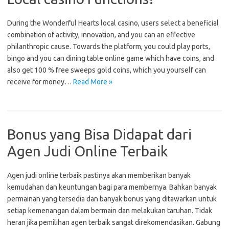
During the Wonderful Hearts local casino, users select a beneficial
combination of activity, innovation, and you can an effective
philanthropic cause. Towards the platform, you could play ports,
bingo and you can dining table online game which have coins, and
also get 100 % free sweeps gold coins, which you yourself can
receive for money…
Read More »
Bonus yang Bisa Didapat dari
Agen Judi Online Terbaik
Agen judi online terbaik pastinya akan memberikan banyak
kemudahan dan keuntungan bagi para membernya. Bahkan banyak
permainan yang tersedia dan banyak bonus yang ditawarkan untuk
setiap kemenangan dalam bermain dan melakukan taruhan. Tidak
heran jika pemilihan agen terbaik sangat direkomendasikan. Gabung