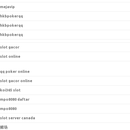
mejavip
hkbpokerqq
hkbpokerqq
hkbpokerqq
slot gacor
slot online
qq poker online
slot gacor online
koi365 slot
mpo8080 daftar
mpo8080
slot server canada
赌场