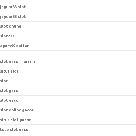
jaguar33 slot
jaguar33 slot
slot online
slot777
agam99 daftar
slot gacor hari ini
situs slot
slot
slot gacor
slot gacor
slot online gacor
situs slot gacor
toto slot gacor