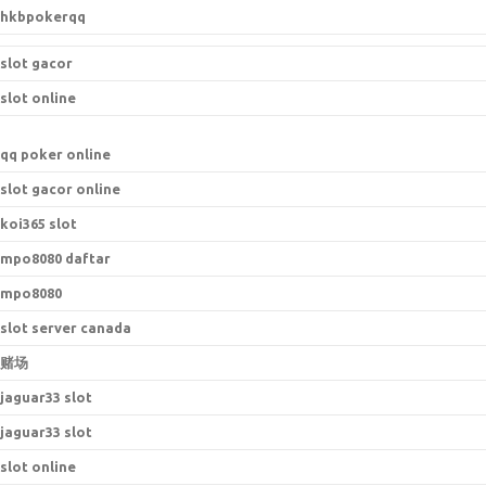
hkbpokerqq
slot gacor
slot online
qq poker online
slot gacor online
koi365 slot
mpo8080 daftar
mpo8080
slot server canada
赌场
jaguar33 slot
jaguar33 slot
slot online