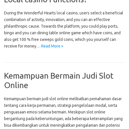
During the Wonderful Hearts local casino, users select a beneficial
combination of activity, innovation, and you can an effective
philanthropic cause. Towards the platform, you could play ports,
bingo and you can dining table online game which have coins, and
also get 100 % free sweeps gold coins, which you yourself can
receive for money…
Read More »
Kemampuan Bermain Judi Slot
Online
Kemampuan bermain judi slot online melibatkan pemahaman dasar
tentang cara kerja permainan, strategi pengelolaan modal, serta
penguasaan emosi selama bermain. Meskipun slot online
bergantung pada keberuntungan, ada beberapa keterampilan yang
bisa dikembangkan untuk meningkatkan pengalaman dan potensi